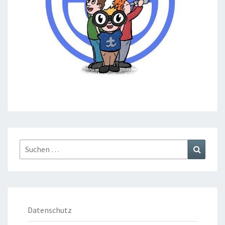
Suchen
Suchen
nach:
Datenschutz