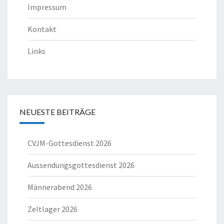
Impressum
Kontakt
Links
NEUESTE BEITRÄGE
CVJM-Gottesdienst 2026
Aussendungsgottesdienst 2026
Männerabend 2026
Zeltlager 2026