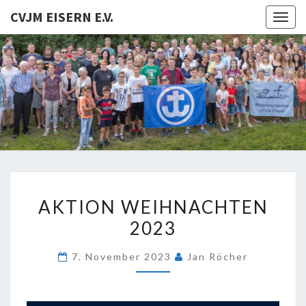
CVJM EISERN E.V.
Togg
navig
CVJM
EISERN
E.V.
AKTION
AKTION WEIHNACHTEN
WEIHNACHTEN
2023
2023
7. November 2023
Jan Röcher