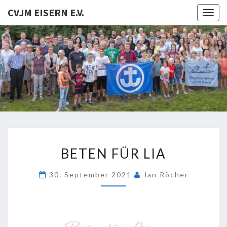
CVJM EISERN E.V.
Togg
navig
CVJM
EISERN
E.V.
BETEN
BETEN FÜR LIA
FÜR
LIA
30. September 2021
Jan Röcher