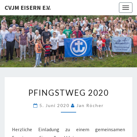
CVJM EISERN E.V.
Togg
navig
CVJM
EISERN
E.V.
PFINGSTWEG
PFINGSTWEG 2020
2020
5. Juni 2020
Jan Röcher
Herzliche Einladung zu einem gemeinsamen