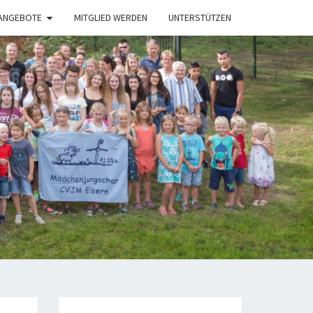
ANGEBOTE
MITGLIED WERDEN
UNTERSTÜTZEN
M
RN