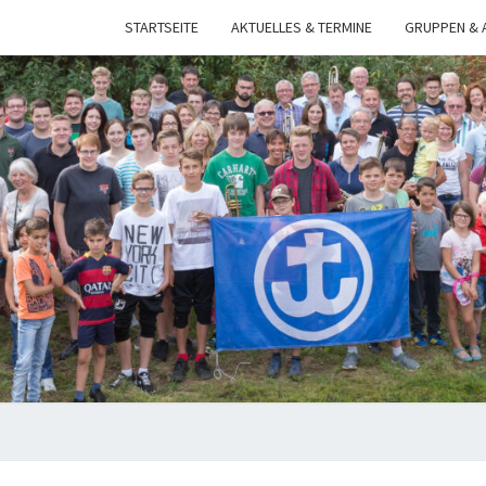
STARTSEITE
AKTUELLES & TERMINE
GRUPPEN & 
CVJ
EISE
E.V.