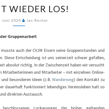
ES
HT WIEDER LOS!
GEHT
WIEDER
. Juni 2020
Jan Röcher
LOS!
 der Gruppenarbeit
 musste auch der CVJM Eisern seine Gruppenstunden und
n. Diese Entscheidung ist uns seinerzeit schwer gefallen,
t absolut richtig. In der Zwischenzeit haben wir versucht
n Mitarbeiterinnen und Mitarbeiter – mit einzelnen Online-
 und besonderen Ideen (z.B.
Wanderweg
) den Kontakt zu
er dauerhaft funktioniert lebendiges Vereinsleben halt so
und direkten Austausch.
h beschlossenen Lockerungen der bisher geltenden