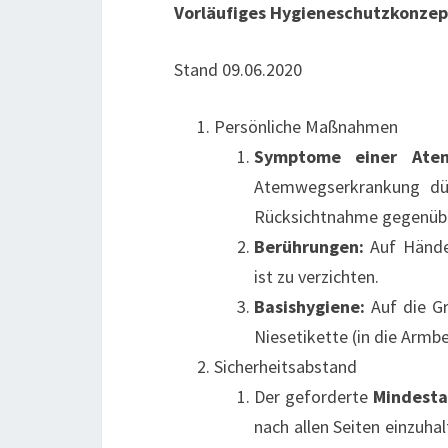
Vorläufiges Hygieneschutzkonzept
Stand 09.06.2020
Persönliche Maßnahmen
Symptome einer Atem
Atemwegserkrankung dür
Rücksichtnahme gegenübe
Berührungen:
Auf Hände
ist zu verzichten.
Basishygiene:
Auf die Gr
Niesetikette (in die Arm
Sicherheitsabstand
Der geforderte
Mindest
nach allen Seiten einzuha